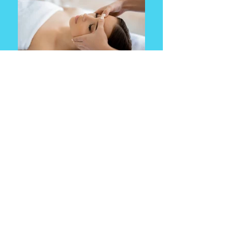
la séance (uniquement en présentiel) : 60€
Les séances se font souvent par 3, une seule
peut toutefois être suffisante.
Contactez-moi