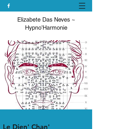
Elizabete Das Neves ~
Hypno'Harmonie
Le Dien' Chan'